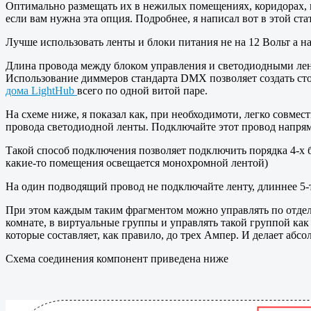
Оптимально размещать их в нежилых помещениях, коридорах, 
если вам нужна эта опция. Подробнее, я написал вот в этой ста
Лучше использовать ленты и блоки питания не на 12 Вольт а на
Длина провода между блоком управления и светодиодными лент
Использование диммеров стандарта DMX позволяет создать ст
дома LightHub
всего по одной витой паре.
На схеме ниже, я показал как, при необходимоти, легко совмес
провода светодиодной ленты. Подключайте этот провод напря
Такой способ подключения позволяет подключить порядка 4-х 
какие-то помещения освещается монохромной лентой)
На один подводящий провод не подключайте ленту, длиннее 5-
При этом каждым таким фрагментом можно управлять по отдель
комнате, в виртуальные группы и управлять такой группой как
которые составляет, как правило, до трех Ампер. И делает а
Схема соединения компонент приведена ниже