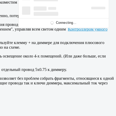
разместим LED диммеры и реле отключения Блоков питания,
венно, потери в подводящих проводах.
Connecting...
ия проводов от лент на один централизованный щит.
щением", управляя всем светом одним
Контроллером умного
льзуйте клемму + на диммере для подключения плюсового
о на схеме.
ь освещение около 4-х помещений. (Или даже больше, если
 отдельный провод 5х0.75 к диммеру.
позволяет без проблем собрать фрагменты, относящиеся к одной
ящие провода так и ключи диммера, максимальный ток через