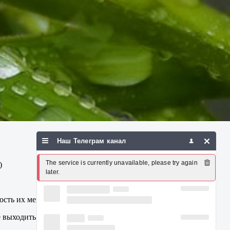
Наш Телеграм канал
The service is currently unavailable, please try again 
)
later.
ость их менять.
 выходить из строя.