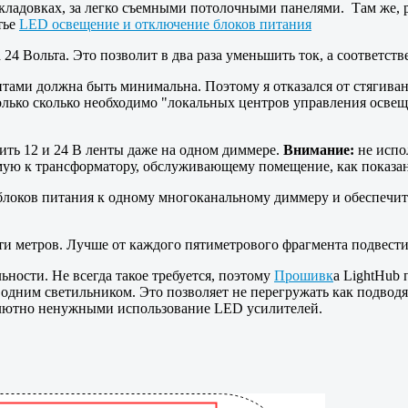
кладовках, за легко съемными потолочными панелями. Там же, 
тье
LED освещение и отключение блоков питания
 24 Вольта. Это позволит в два раза уменьшить ток, а соответст
ами должна быть минимальна. Поэтому я отказался от стягиван
олько сколько необходимо "локальных центров управления осве
тить 12 и 24 В ленты даже на одном диммере.
Внимание:
не испо
мую к трансформатору, обслуживающему помещение, как показан
блоков питания к одному многоканальному диммеру и обеспечит
ти метров. Лучше от каждого пятиметрового фрагмента подвести
ности. Не всегда такое требуется, поэтому
Прошивк
а LightHub 
 одним светильником. Это позволяет не перегружать как подвод
бсолютно ненужными использование LED усилителей.