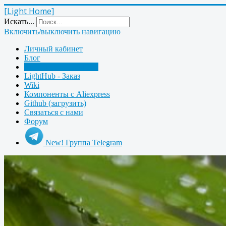
[Light Home]
Искать...
Включить/выключить навигацию
Личный кабинет
Блог
Контроллер LightHub
LightHub - Заказ
Wiki
Компоненты с Aliexpress
Github (загрузить)
Связаться с нами
Форум
New! Группа Telegram