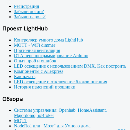
Регистрация
Забыли логин?
Забыли пароль?
Проект LightHub
Контроллер умного дома LightHub
MQTT - WiFi dimmer
Приточная вентиляция
OTA перепрограммирование Arduino
Опыт проб и ошибок
LED освещение с использованием DMX. Как построить
Компоненты с Aliexpress
Как начать
LED освещение и отключение блоков питания
История изменений прошивки
Обзоры
Системы управления: Openhab, HomeAssistant,
Majordomo, ioBroker
MQTT
NodeRed или "Мозг" для Умного дома