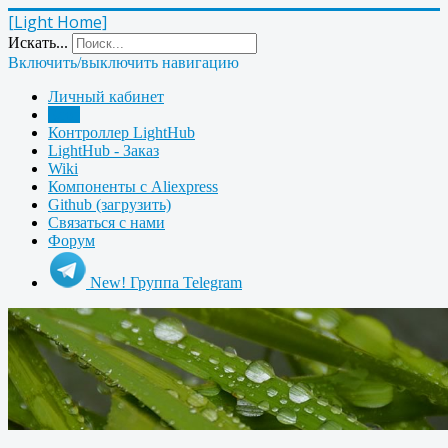
[Light Home]
Искать...
Включить/выключить навигацию
Личный кабинет
Блог
Контроллер LightHub
LightHub - Заказ
Wiki
Компоненты с Aliexpress
Github (загрузить)
Связаться с нами
Форум
New! Группа Telegram