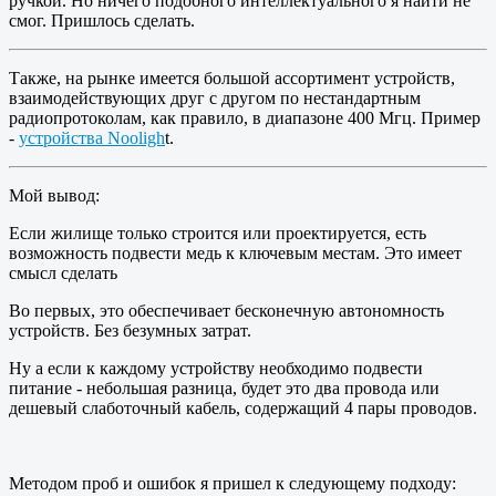
ручкой. Но ничего подобного интеллектуального я найти не
смог. Пришлось сделать.
Также, на рынке имеется большой ассортимент устройств,
взаимодействующих друг с другом по нестандартным
радиопротоколам, как правило, в диапазоне 400 Мгц. Пример
-
устройства Nooligh
t.
Мой вывод:
Если жилище только строится или проектируется, есть
возможность подвести медь к ключевым местам. Это имеет
смысл сделать
Во первых, это обеспечивает бесконечную автономность
устройств. Без безумных затрат.
Ну а если к каждому устройству необходимо подвести
питание - небольшая разница, будет это два провода или
дешевый слаботочный кабель, содержащий 4 пары проводов.
Методом проб и ошибок я пришел к следующему подходу: