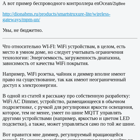
А вот пример беспроводного контроллера enOcean/
ZigBee
http://dionabms.ru/products/smartstruxure-lite/wireless-
gateways/mpm-un/
Увы, не бюджетно.
Что относительно WI-FI: WiFi устройствам, в целом, есть
место в умном доме, но следует учитывать ограничения
технологии: Энергоемкость, загруженность диапазона,
зависимость от качества WiFi покрытия.
Например, WiFi розетка, чайник и диммер вполне имеют
право на существование, так как имеют неограниченный
доступ к электроэнергии.
В одной из статей я расскажу про собственную разработку:
WiFi AC Dimmer, устройство, размещающееся в обычном
подрозетнике, с ручкой для регулировки яркости освещения,
которое, тем не менее, умеет по шине MQTT управлять
другими устройствами (например, яркостью и цветом LED
подсветки), а также, может управляться само по той же шине.
Вот нравится мне диммер, регулируемый вращающейся