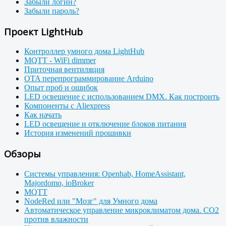
Забыли логин?
Забыли пароль?
Проект LightHub
Контроллер умного дома LightHub
MQTT - WiFi dimmer
Приточная вентиляция
OTA перепрограммирование Arduino
Опыт проб и ошибок
LED освещение с использованием DMX. Как построить
Компоненты с Aliexpress
Как начать
LED освещение и отключение блоков питания
История изменений прошивки
Обзоры
Системы управления: Openhab, HomeAssistant,
Majordomo, ioBroker
MQTT
NodeRed или "Мозг" для Умного дома
Автоматическое управление микроклиматом дома. CO2
против влажности