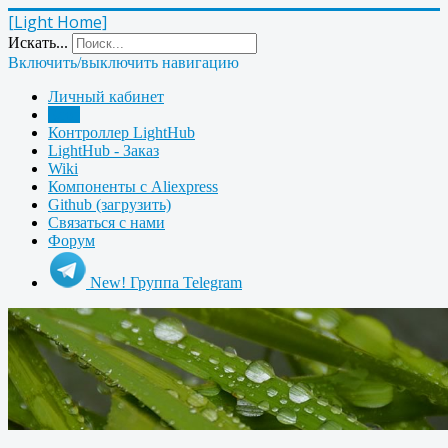
[Light Home]
Искать...
Включить/выключить навигацию
Личный кабинет
Блог
Контроллер LightHub
LightHub - Заказ
Wiki
Компоненты с Aliexpress
Github (загрузить)
Связаться с нами
Форум
New! Группа Telegram